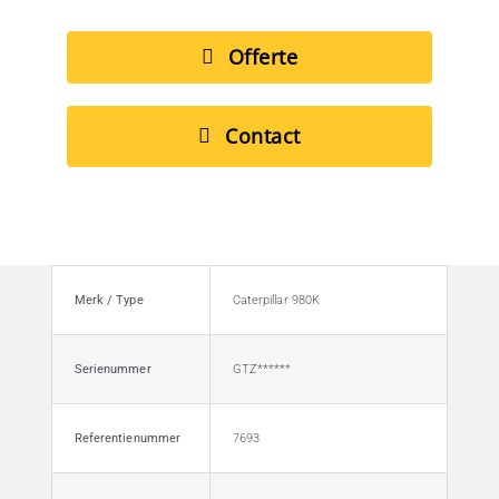
Offerte
Contact
Merk / Type
Caterpillar 980K
Serienummer
GTZ******
Referentienummer
7693