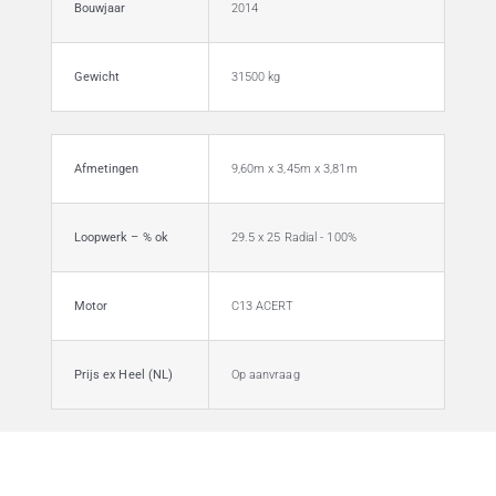
Bouwjaar
2014
Gewicht
31500 kg
Afmetingen
9,60m x 3,45m x 3,81m
Loopwerk – % ok
29.5 x 25 Radial - 100%
Motor
C13 ACERT
Prijs ex Heel (NL)
Op aanvraag